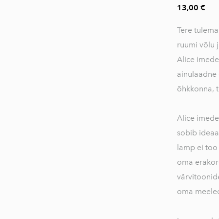
13,00 €
Nutiseadmete
tarvikud
Tere tulem
Täringutornid
ruumi võlu 
Alice imede
Tööriistade
tarvikud
ainulaadne 
õhkkonna, t
Võtmehoidjad
TASUTA TOOTED
Alice imede
sobib ideaals
lamp ei too 
oma erakord
värvitoonid
oma meeleo