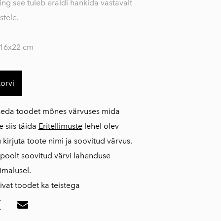
ing see tuleb eraldi hankida vastavalt
tele.
16x22 cm
korvi
seda toodet mõnes värvuses mida
e siis täida
Eritellimuste
lehel olev
kirjuta toote nimi ja soovitud värvus.
 poolt soovitud värvi lahenduse
imalusel.
vat toodet ka teistega