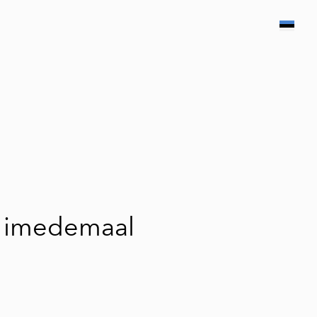
lisati ostukorvi.
Vaata ostukorvi
e imedemaal