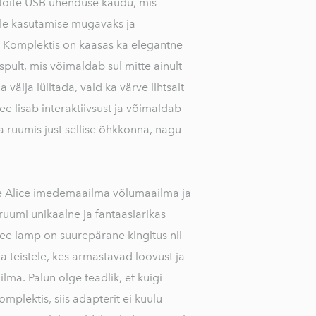
toite USB ühenduse kaudu, mis
le kasutamise mugavaks ja
. Komplektis on kaasas ka elegantne
pult, mis võimaldab sul mitte ainult
a välja lülitada, vaid ka värve lihtsalt
e lisab interaktiivsust ja võimaldab
a ruumis just sellise õhkkonna, nagu
e Alice imedemaailma võlumaailma ja
ruumi unikaalne ja fantaasiarikas
See lamp on suurepärane kingitus nii
a teistele, kes armastavad loovust ja
ma. Palun olge teadlik, et kuigi
mplektis, siis adapterit ei kuulu