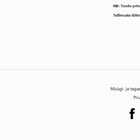
NB: Toode prin
Tellimuste täit
Müügi- ja taga
Pri