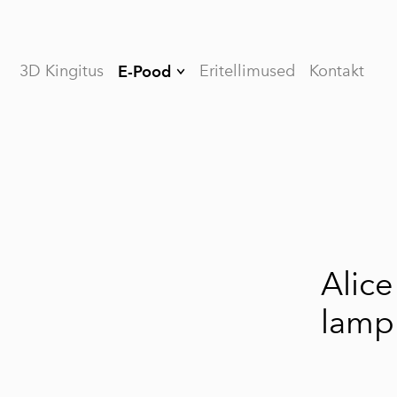
3D Kingitus
Eritellimused
Kontakt
E-Pood
Halloween
Isadepäev
Auto tarvikud
Veinipudeli
hoidikud
Kodu
Alic
dekoratsioonid
lamp
Köögi tarvikud
Lambid
Möödunud pühad