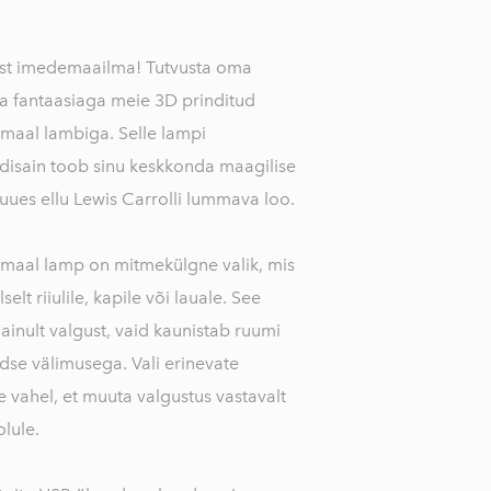
ast imedemaailma! Tutvusta oma
ja fantaasiaga meie 3D prinditud
maal lambiga. Selle lampi
disain toob sinu keskkonda maagilise
uues ellu Lewis Carrolli lummava loo.
maal lamp on mitmekülgne valik, mis
elt riiulile, kapile või lauale. See
ainult valgust, vaid kaunistab ruumi
se välimusega. Vali erinevate
e vahel, et muuta valgustus vastavalt
lule.