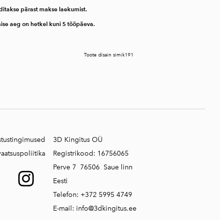
ditakse pärast makse laekumist.
mise aeg on hetkel kuni 5 tööpäeva.
Toote disain simik191
stustingimused
3D Kingitus OÜ
vaatsuspoliitika
Registrikood:
16756065
Perve 7 76506 Saue linn
Eesti
Telefon:
+372 5995 4749
E-mail:
info@3dkingitus.ee