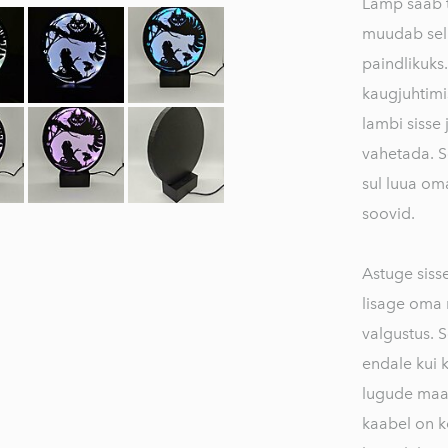
Lamp saab 
muudab sel
paindlikuks
kaugjuhtimis
lambi sisse j
vahetada. Se
sul luua om
soovid.
Astuge siss
lisage oma 
valgustus. 
endale kui k
lugude maail
kaabel on ko