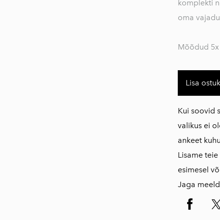
komplekti n
oma vajadus
Mõõdud 5x
Lisa ostu
Kui soovid 
valikus ei ol
ankeet kuhu 
Lisame teie
esimesel võ
Jaga meeldi