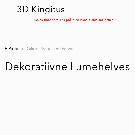
3D Kingitus
lisati ostukorvi.
Vaata ostukorvi
Tasuta transport DPD pakiautomaati alates 30€ ostult.
E-Pood
Dekoratiivne Lumehelves
Dekoratiivne Lumehelves