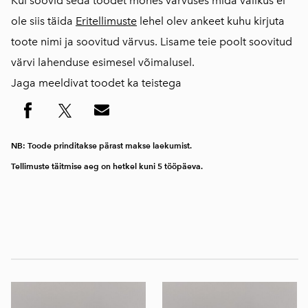
Kui soovid seda toodet mõnes värvuses mida valikus ei
ole siis täida
Eritellimuste
lehel olev ankeet kuhu kirjuta
toote nimi ja soovitud värvus. Lisame teie poolt soovitud
värvi lahenduse esimesel võimalusel.
Jaga meeldivat toodet ka teistega
NB: Toode prinditakse pärast makse laekumist.
Tellimuste täitmise aeg on hetkel kuni 5 tööpäeva.