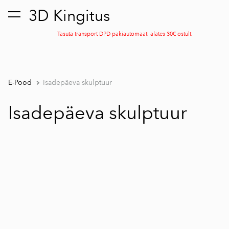
3D Kingitus
lisati ostukorvi.
Vaata ostukorvi
Tasuta transport DPD pakiautomaati alates 30€ ostult.
E-Pood
Isadepäeva skulptuur
Isadepäeva skulptuur