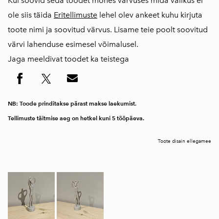
Kui soovid seda toodet mõnes värvuses mida valikus ei
ole siis täida
Eritellimuste
lehel olev ankeet kuhu kirjuta
toote nimi ja soovitud värvus. Lisame teie poolt soovitud
värvi lahenduse esimesel võimalusel.
Jaga meeldivat toodet ka teistega
NB: Toode prinditakse pärast makse laekumist.
Tellimuste täitmise aeg on hetkel kuni 5 tööpäeva.
Toote disain
ellegamee