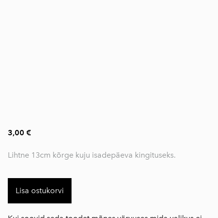
3,00 €
Lihtne 13cm kõrge kuju isadepäeva kingituseks.
Lisa ostukorvi