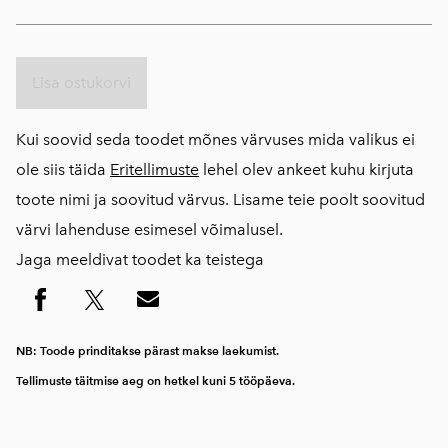
Lisa ostukorvi
Kui soovid seda toodet mõnes värvuses mida valikus ei
ole siis täida
Eritellimuste
lehel olev ankeet kuhu kirjuta
toote nimi ja soovitud värvus. Lisame teie poolt soovitud
värvi lahenduse esimesel võimalusel.
Jaga meeldivat toodet ka teistega
NB: Toode prinditakse pärast makse laekumist.
Tellimuste täitmise aeg on hetkel kuni 5 tööpäeva.