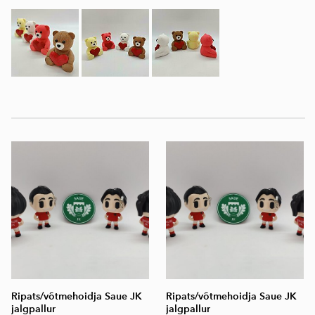
Ripats/võtmehoidja Saue JK
Ripats/võtmehoidja Saue JK
jalgpallur
jalgpallur