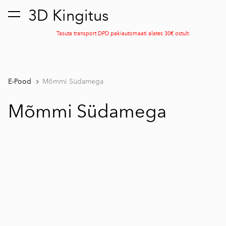
3D Kingitus
lisati ostukorvi.
Vaata ostukorvi
Tasuta transport DPD pakiautomaati alates 30€ ostult.
E-Pood
Mõmmi Südamega
Mõmmi Südamega
1 / 3