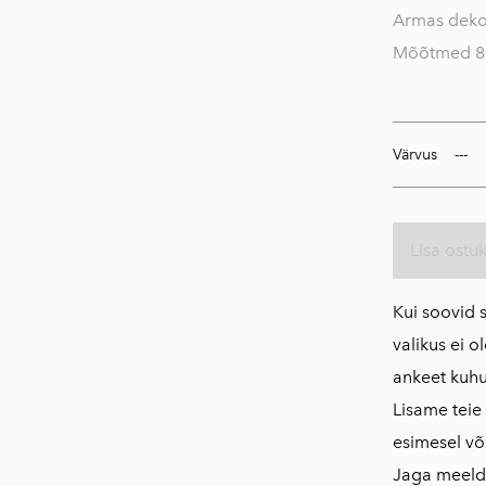
Armas dekor
Nutiseadmete
Mõõtmed 8,
tarvikud
Täringutornid
Tööriistade
Värvus
tarvikud
Võtmehoidjad
TASUTA TOOTED
Lisa ostu
Kui soovid 
valikus ei ol
ankeet kuhu 
Lisame teie
esimesel võ
Jaga meeldi