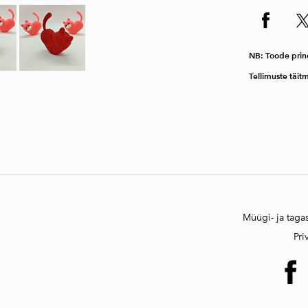
NB: Toode prin
Tellimuste täit
Müügi- ja taga
Pri