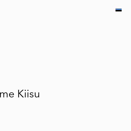
lisati ostukorvi.
Vaata ostukorvi
me Kiisu