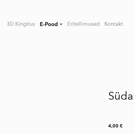
3D Kingitus
Eritellimused
Kontakt
E-Pood
Halloween
Isadepäev
Auto tarvikud
Veinipudeli
1 / 4
hoidikud
Kodu
Süda
dekoratsioonid
Köögi tarvikud
Lambid
4,00 €
Möödunud pühad