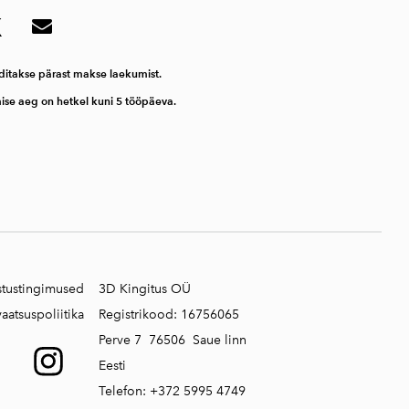
ditakse pärast makse laekumist.
mise aeg on hetkel kuni 5 tööpäeva.
stustingimused
3D Kingitus OÜ
vaatsuspoliitika
Registrikood:
16756065
Perve 7 76506 Saue linn
Eesti
Telefon:
+372 5995 4749