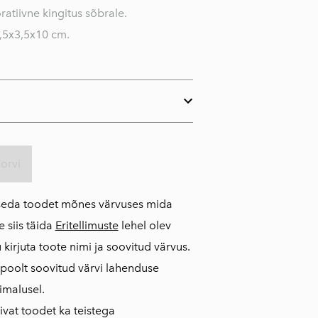
atiivne kingitus sõbrale.
5x3,5x10 cm.
korvi
seda toodet mõnes värvuses mida
e siis täida
Eritellimuste
lehel olev
kirjuta toote nimi ja soovitud värvus.
 poolt soovitud värvi lahenduse
imalusel.
vat toodet ka teistega