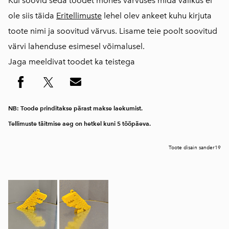
Kui soovid seda toodet mõnes värvuses mida valikus ei
ole siis täida
Eritellimuste
lehel olev ankeet kuhu kirjuta
toote nimi ja soovitud värvus. Lisame teie poolt soovitud
värvi lahenduse esimesel võimalusel.
Jaga meeldivat toodet ka teistega
NB: Toode prinditakse pärast makse laekumist.
Tellimuste täitmise aeg on hetkel kuni 5 tööpäeva.
Toote disain sander19