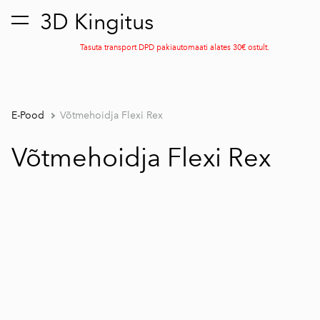
3D Kingitus
lisati ostukorvi.
Vaata ostukorvi
Tasuta transport DPD pakiautomaati alates 30€ ostult.
E-Pood
Võtmehoidja Flexi Rex
Võtmehoidja Flexi Rex