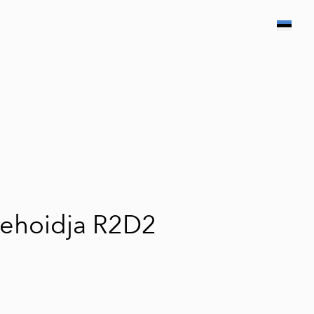
lisati ostukorvi.
Vaata ostukorvi
ehoidja R2D2