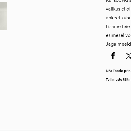
Kui soovid 
valikus ei ol
ankeet kuhu 
Lisame teie
esimesel võ
Jaga meeldi
NB: Toode prin
Tellimuste täit