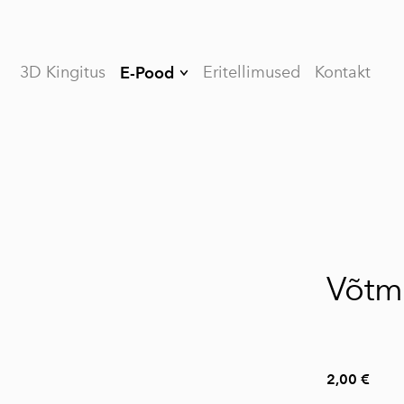
3D Kingitus
Eritellimused
Kontakt
E-Pood
Halloween
Isadepäev
Auto tarvikud
Veinipudeli
hoidikud
Kodu
Võtm
dekoratsioonid
Köögi tarvikud
Lambid
2,00 €
Möödunud pühad