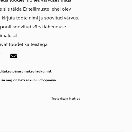
seda toodet mõnes värvuses mida
e siis täida
Eritellimuste
lehel olev
kirjuta toote nimi ja soovitud värvus.
 poolt soovitud värvi lahenduse
imalusel.
vat toodet ka teistega
ditakse pärast makse laekumist.
mise aeg on hetkel kuni 5 tööpäeva.
Toote disain Mathieu