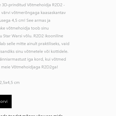
 3D-prinditud Võtmehoidja R2D2 -
li värvi võtmerõngaga kaasaskantav
usega 4,5 cm! See armas ja
hke võtmehoidja toob sinu
u Star Warsi võlu. R2D2 ikooniline
b selle mitte ainult praktiliseks, vaid
 lisandiks sinu võtmetele või kottidele.
änniarmastust iga kord, kui võtmed
d, meie Võtmehoidjaga R2D2ga!
,5x4,5 cm
korvi