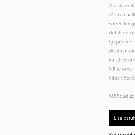
Avasta meie
Nutiseadmete
tõetruu hal
tarvikud
sõber, kõrg
Täringutornid
detailidero
Tööriistade
igapäevaell
tarvikud
disain muuda
Võtmehoidjad
ka stiilseks
TASUTA TOOTED
Näita oma f
kätte võta
Mõõdud 2x2
Lisa ostu