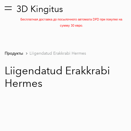
3D Kingitus
был добавлен в
Просмотр корзины
корзину.
Бесплатная доставка до посылочного автомата DPD при покупке на
сумму 30 евро.
Продукты
Liigendatud Erakkrabi Hermes
Liigendatud Erakkrabi
Hermes