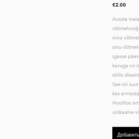
€2.00
Avasta meie
võtmehoidja
oma võtmete
sinu võtmete
igasse päev
karuga on l
stiilis disai
See on suur
kes armasta
Hoolitse oma
unikaalne v
Добавить