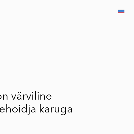
был добавлен в
Просмотр корзины
корзину.
n värviline
ehoidja karuga