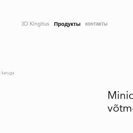
3D Kingitus
контакты
Продукты
a karuga
Minio
võtm