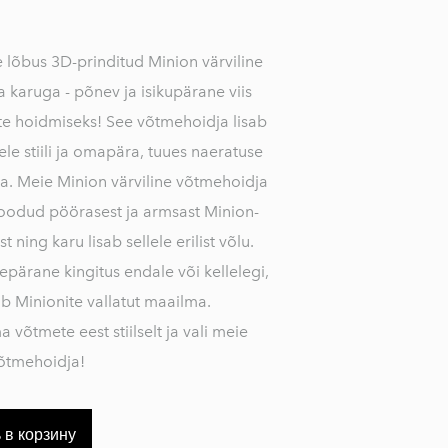
 lõbus 3D-prinditud Minion värviline
 karuga - põnev ja isikupärane viis
 hoidmiseks! See võtmehoidja lisab
le stiili ja omapära, tuues naeratuse
a. Meie Minion värviline võtmehoidja
oodud pöörasest ja armsast Minion-
nist ning karu lisab sellele erilist võlu.
epärane kingitus endale või kellelegi,
b Minionite vallatut maailma.
 võtmete eest stiilselt ja vali meie
õtmehoidja!
 в корзину