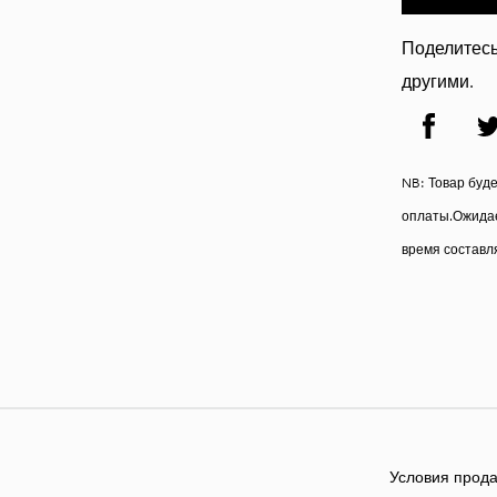
Поделитесь
другими.
NB: Товар буд
оплаты.Ожидае
время составля
Условия прода