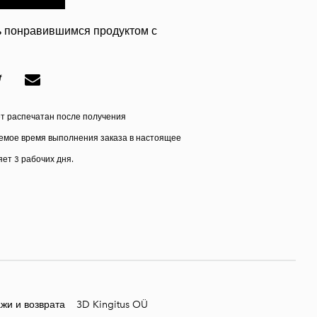
 понравившимся продуктом с
ет распечатан после получения
мое время выполнения заказа в настоящее
ет 3 рабочих дня.
жи и возврата
3D Kingitus OÜ