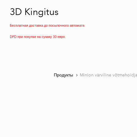
3D Kingitus
Бесплатная доставка до посылочного автомата
DPD при покупке на сумму 30 евро.
Продукты
Minion värviline võtmehoidj