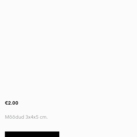
€2.00
Mõõdud 3x4x5 cm.