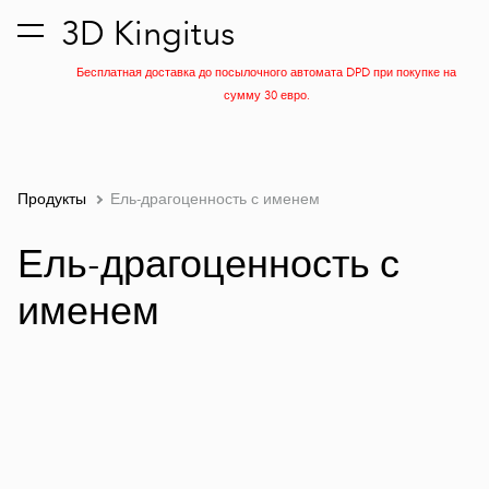
3D Kingitus
был добавлен в
Просмотр корзины
корзину.
Бесплатная доставка до посылочного автомата DPD при покупке на
сумму 30 евро.
Продукты
Ель-драгоценность с именем
Ель-драгоценность с
именем