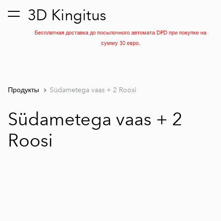
3D Kingitus
был добавлен в
Просмотр корзины
корзину.
Бесплатная доставка до посылочного автомата DPD при покупке на
сумму 30 евро.
Продукты
Südametega vaas + 2 Roosi
Südametega vaas + 2
Roosi
1 / 6