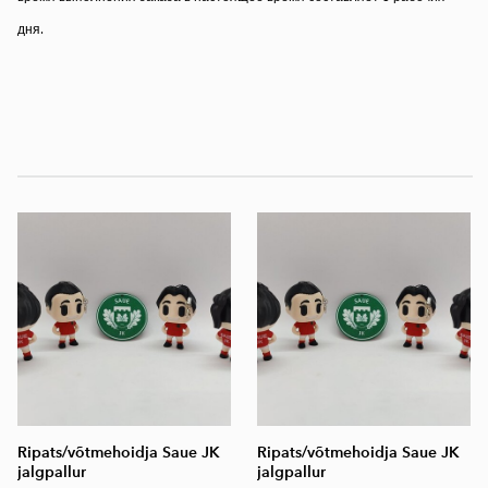
дня.
Ripats/võtmehoidja Saue JK
Ripats/võtmehoidja Saue JK
jalgpallur
jalgpallur