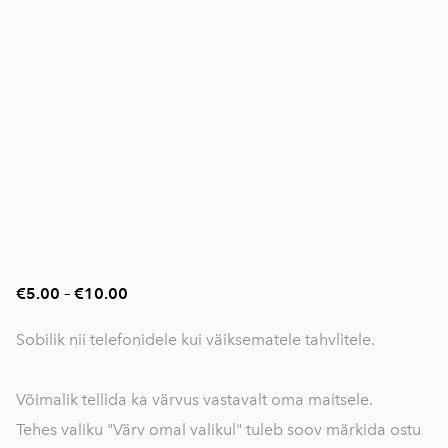
€5.00
–
€10.00
Sobilik nii telefonidele kui väiksematele tahvlitele.
Võimalik tellida ka värvus vastavalt oma maitsele.
Tehes valiku "Värv omal valikul" tuleb soov märkida ostu