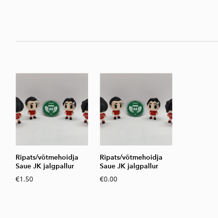
Ripats/võtmehoidja
Ripats/võtmehoidja
Saue JK jalgpallur
Saue JK jalgpallur
€1.50
€0.00