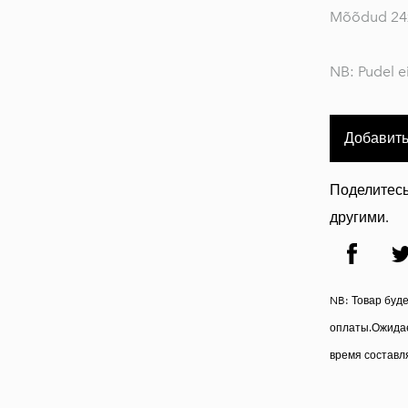
Mõõdud 24
NB: Pudel e
Добавить
Поделитесь
другими.
NB: Товар буд
оплаты.Ожидае
время составля