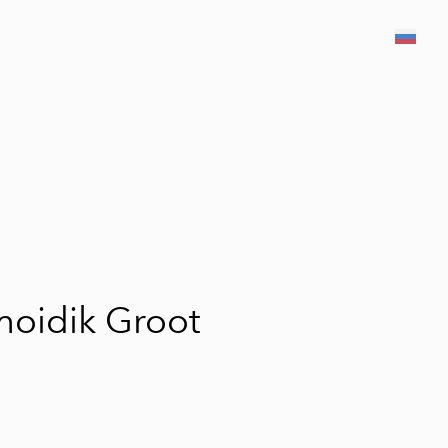
был добавлен в
Просмотр корзины
корзину.
hoidik Groot