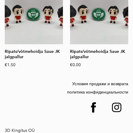
Ripats/võtmehoidja Saue JK
Ripats/võtmehoidja Saue JK
jalgpallur
jalgpallur
€1.50
€0.00
Условия продажи и возврата
политика конфиденциальности
3D Kingitus OÜ