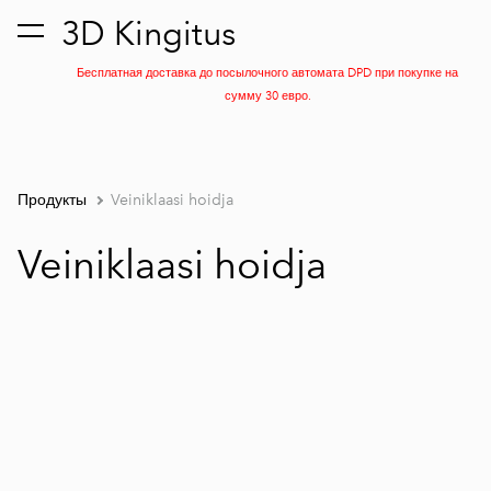
3D Kingitus
был добавлен в
Просмотр корзины
корзину.
Бесплатная доставка до посылочного автомата DPD при покупке на
сумму 30 евро.
Продукты
Veiniklaasi hoidja
Veiniklaasi hoidja