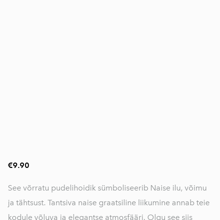
€9.90
See võrratu pudelihoidik sümboliseerib Naise ilu, võimu
ja tähtsust. Tantsiva naise graatsiline liikumine annab teie
kodule võluva ja elegantse atmosfääri. Olgu see siis