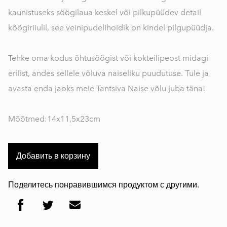
kaunistuseks söögilaua keskel või pilkupüüdev detail
köögiriiulil, see veinipudelihoidik on kindel pilgupüüdja.
Tehke oma kodus õhtusöögist või kokteilipeost midagi
erilist, andes sellele võluva naiseliku puudutuse. Tule ja
avasta enda jaoks meie Tantsiva Naise võlu juba täna!
Mõõtmed:14x11,5x23cm
Добавить в корзину
Поделитесь понравившимся продуктом с другими.