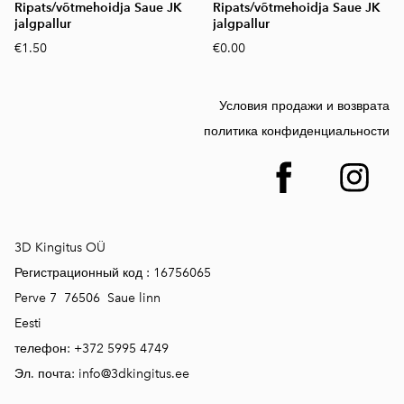
Ripats/võtmehoidja Saue JK
Ripats/võtmehoidja Saue JK
jalgpallur
jalgpallur
€1.50
€0.00
Условия продажи и возврата
политика конфиденциальности
3D Kingitus OÜ
Регистрационный код :
16756065
Perve 7 76506 Saue linn
Eesti
телефон:
+372 5995 4749
Эл. почта:
info@3dkingitus.ee