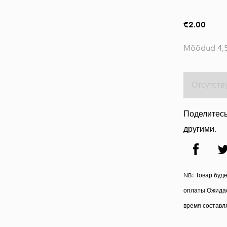
€2.00
Mõõdud 4,5
Отсутств
Поделитесь
другими.
NB: Товар буд
оплаты.Ожидае
время составля