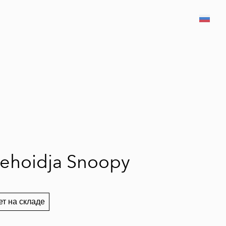
был добавлен в
Просмотр корзины
корзину.
ehoidja Snoopy
ет на складе