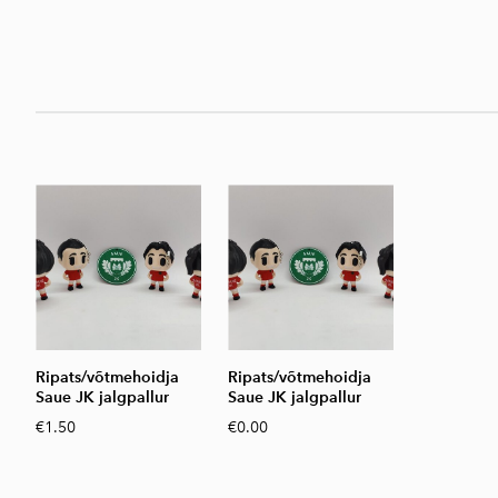
Ripats/võtmehoidja
Ripats/võtmehoidja
Saue JK jalgpallur
Saue JK jalgpallur
€1.50
€0.00